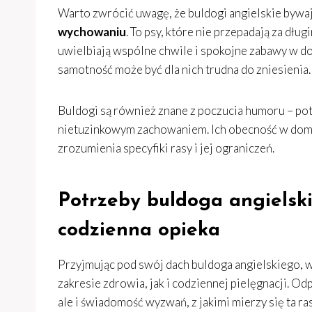
Warto zwrócić uwagę, że buldogi angielskie bywaj
wychowaniu
. To psy, które nie przepadają za dłu
uwielbiają wspólne chwile i spokojne zabawy w dom
samotność może być dla nich trudna do zniesienia.
Buldogi są również znane z poczucia humoru – p
nietuzinkowym zachowaniem. Ich obecność w domu 
zrozumienia specyfiki rasy i jej ograniczeń.
Potrzeby buldoga angielski
codzienna opieka
Przyjmując pod swój dach buldoga angielskiego, 
zakresie zdrowia, jak i codziennej pielęgnacji. Od
ale i świadomość wyzwań, z jakimi mierzy się ta ras