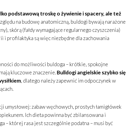
lko podstawową troskę o żywienie i spacery, ale też
zględu na budowę anatomiczną, buldogi bywają narażone
ny), skórą (fałdy wymagające regularnego czyszczenia)
ii i profilaktyka są więc niezbędne dla zachowania
ości do możliwości buldoga – krótkie, spokojne
 mają kluczowe znaczenie.
Bulldogi angielskie szybko się
wysiłkiem
, dlatego należy zapewnić im odpoczynek w
ącach.
acji umysłowej: zabaw węchowych, prostych łamigłówek
opiekunem. Ich dieta powinna być zbilansowana i
 – której rasa jest szczególnie podatna – musi być