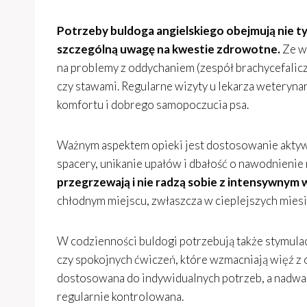
Potrzeby buldoga angielskiego obejmują nie ty
szczególną uwagę na kwestie zdrowotne.
Ze w
na problemy z oddychaniem (zespół brachycefalicz
czy stawami. Regularne wizyty u lekarza weterynar
komfortu i dobrego samopoczucia psa.
Ważnym aspektem opieki jest dostosowanie aktywn
spacery, unikanie upałów i dbałość o nawodnienie
przegrzewają i nie radzą sobie z intensywnym 
chłodnym miejscu, zwłaszcza w cieplejszych miesi
W codzienności buldogi potrzebują także stymul
czy spokojnych ćwiczeń, które wzmacniają więź z 
dostosowana do indywidualnych potrzeb, a nadwaga
regularnie kontrolowana.