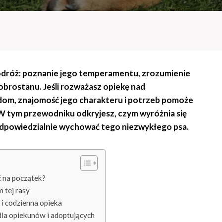
odróż: poznanie jego temperamentu, zrozumienie
brostanu. Jeśli rozważasz opiekę nad
im dom, znajomość jego charakteru i potrzeb pomoże
 W tym przewodniku odkryjesz, czym wyróżnia się
ak odpowiedzialnie wychować tego niezwykłego psa.
ć na początek?
m tej rasy
 i codzienna opieka
la opiekunów i adoptujących