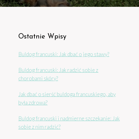
Ostatnie Wpisy
Buldog francuski: Jak dbać o jego stawy?
Buldog francuski: Jak radzić sobie z
chorobami skóry?
Jak dbać o sierść buldoga francuskiego, aby
była zdrowa?
Buldog francuski i nadmierne szczekanie: Jak
sobie z nim radzić?