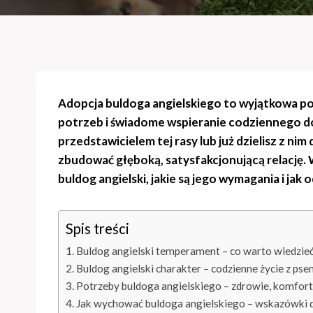
Adopcja buldoga angielskiego to wyjątkowa p
potrzeb i świadome wspieranie codziennego do
przedstawicielem tej rasy lub już dzielisz z n
zbudować głęboką, satysfakcjonującą relację.
buldog angielski, jakie są jego wymagania i j
Spis treści
Buldog angielski temperament – co warto wiedzie
Buldog angielski charakter – codzienne życie z pse
Potrzeby buldoga angielskiego – zdrowie, komfort
Jak wychować buldoga angielskiego – wskazówki d