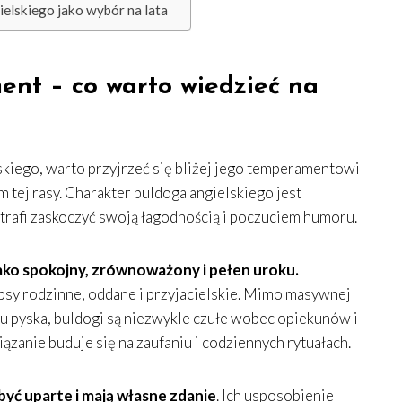
ielskiego jako wybór na lata
ent – co warto wiedzieć na
kiego, warto przyjrzeć się bliżej jego temperamentowi
m tej rasy. Charakter buldoga angielskiego jest
otrafi zaskoczyć swoją łagodnością i poczuciem humoru.
jako spokojny, zrównoważony i pełen uroku.
 psy rodzinne, oddane i przyjacielskie. Mimo masywnej
u pyska, buldogi są niezwykle czułe wobec opiekunów i
iązanie buduje się na zaufaniu i codziennych rytuałach.
 być uparte i mają własne zdanie
. Ich usposobienie