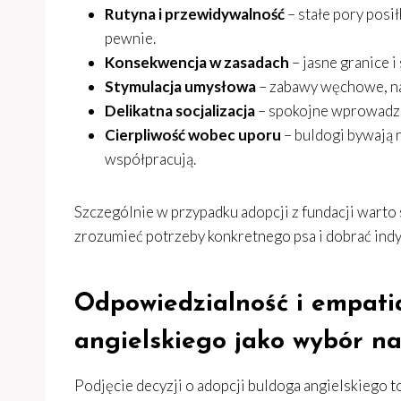
Rutyna i przewidywalność
– stałe pory posi
pewnie.
Konsekwencja w zasadach
– jasne granice 
Stymulacja umysłowa
– zabawy węchowe, nau
Delikatna socjalizacja
– spokojne wprowadza
Cierpliwość wobec uporu
– buldogi bywają 
współpracują.
Szczególnie w przypadku adopcji z fundacji warto
zrozumieć potrzeby konkretnego psa i dobrać indy
Odpowiedzialność i empati
angielskiego jako wybór na
Podjęcie decyzji o adopcji buldoga angielskiego t