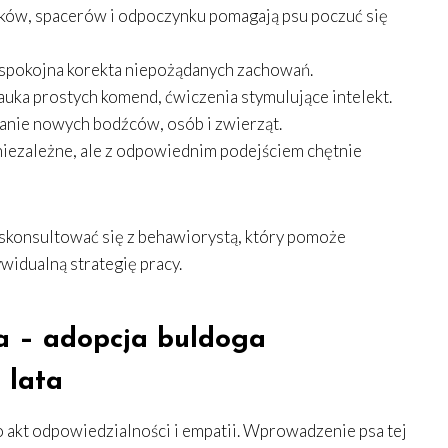
łków, spacerów i odpoczynku pomagają psu poczuć się
i spokojna korekta niepożądanych zachowań.
ka prostych komend, ćwiczenia stymulujące intelekt.
nie nowych bodźców, osób i zwierząt.
niezależne, ale z odpowiednim podejściem chętnie
 skonsultować się z behawiorystą, który pomoże
widualną strategię pracy.
a – adopcja buldoga
 lata
o akt odpowiedzialności i empatii. Wprowadzenie psa tej