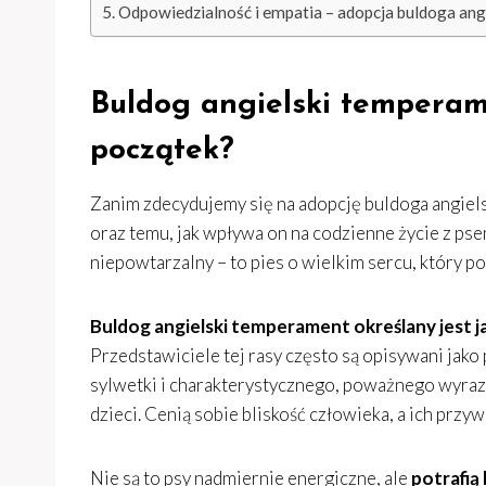
Odpowiedzialność i empatia – adopcja buldoga ang
Buldog angielski temperam
początek?
Zanim zdecydujemy się na adopcję buldoga angiels
oraz temu, jak wpływa on na codzienne życie z pse
niepowtarzalny – to pies o wielkim sercu, który p
Buldog angielski temperament określany jest 
Przedstawiciele tej rasy często są opisywani jako
sylwetki i charakterystycznego, poważnego wyraz
dzieci. Cenią sobie bliskość człowieka, a ich przyw
Nie są to psy nadmiernie energiczne, ale
potrafią