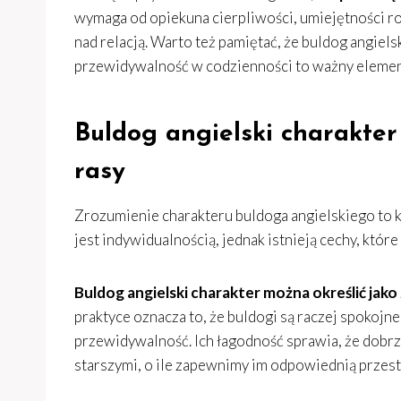
wymaga od opiekuna cierpliwości, umiejętności r
nad relacją. Warto też pamiętać, że buldog angiels
przewidywalność w codzienności to ważny elemen
Buldog angielski charakter
rasy
Zrozumienie charakteru buldoga angielskiego to k
jest indywidualnością, jednak istnieją cechy, które
Buldog angielski charakter można określić jako
praktyce oznacza to, że buldogi są raczej spokojne
przewidywalność. Ich łagodność sprawia, że dobrz
starszymi, o ile zapewnimy im odpowiednią przes