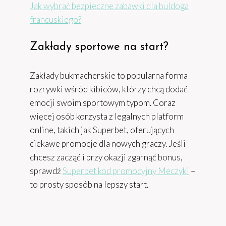
Jak wybrać bezpieczne zabawki dla buldoga
francuskiego?
Zakłady sportowe na start?
Zakłady bukmacherskie to popularna forma
rozrywki wśród kibiców, którzy chcą dodać
emocji swoim sportowym typom. Coraz
więcej osób korzysta z legalnych platform
online, takich jak Superbet, oferujących
ciekawe promocje dla nowych graczy. Jeśli
chcesz zacząć i przy okazji zgarnąć bonus,
sprawdź
Superbet kod promocyjny Meczyki
–
to prosty sposób na lepszy start.