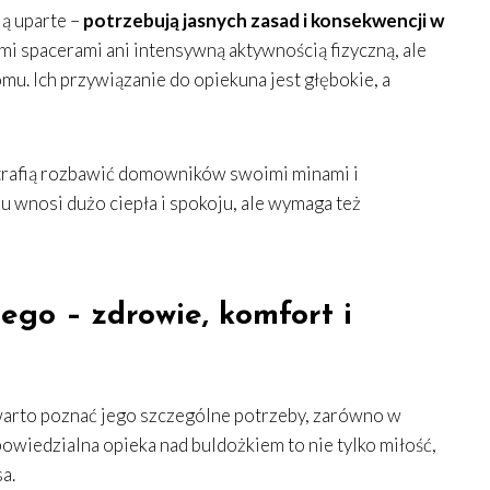
ą uparte –
potrzebują jasnych zasad i konsekwencji w
gimi spacerami ani intensywną aktywnością fizyczną, ale
u. Ich przywiązanie do opiekuna jest głębokie, a
otrafią rozbawić domowników swoimi minami i
wnosi dużo ciepła i spokoju, ale wymaga też
ego – zdrowie, komfort i
warto poznać jego szczególne potrzeby, zarówno w
powiedzialna opieka nad buldożkiem to nie tylko miłość,
a.