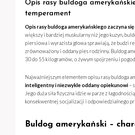
Opis rasy buldoga amerykańskie
temperament
Opis rasy buldoga amerykańskiego zaczyna się 
większy i bardziej muskularny niż jego kuzyn, buldo
piersiowa i wyrazista głowa sprawiają, że budzi res
zrównoważony i oddany pies rodzinny. Buldog amer
30 do 55 kilogramów, o żywym spojrzeniu i pogod
Najważniejszym elementem opisu rasy buldoga am
inteligentny i niezwykle oddany opiekunowi
– s
Jego duża siła fizyczna idzie w parze z łagodnośc
konsekwentnej socjalizacji i odpowiedzialnego p
Buldog amerykański – char