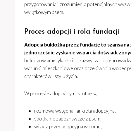
przygotowania i zrozumienia potencjalnych wyzwań, 
wyjątkowym psem.
Proces adopcji i rola fundacji
Adopcja buldożka przez fundację to szansa na 
jednocześnie zyskanie wsparcia doświadczony
buldogów amerykańskich zazwyczaj przeprowadzaj
warunki mieszkaniowe oraz oczekiwania wobec psa
charakterów i stylu życia.
W procesie adopcyjnym istotne są:
rozmowa wstępna i ankieta adopcyjna,
spotkanie zapoznawcze z psem,
wizyta przedadopcyjna w domu,