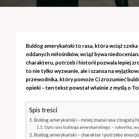
Buldog amerykański to rasa, która wciąż czeka n
oddanych miłośników, wciąż bywa niedoceniana
charakteru, potrzeb i historii pozwala lepiej
to nie tylko wyzwanie, ale i szansa na wyjątkow
przewodnika, który pomoże Ci zrozumieć buld
opieki – ten tekst powstał właśnie z myślą o To
Spis treści
Buldog amerykański – mniej znana rasa z bogatą hi
Opis rasy buldoga amerykańskiego – sylwetka, w
Buldog amerykański – charakter i potrzeby emocj