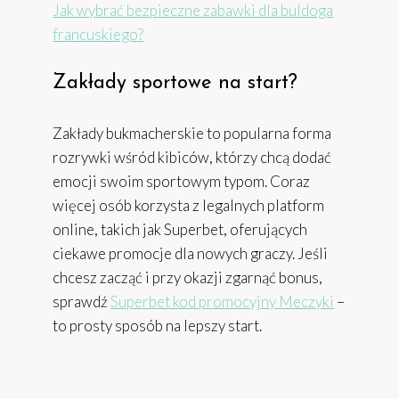
Jak wybrać bezpieczne zabawki dla buldoga
francuskiego?
Zakłady sportowe na start?
Zakłady bukmacherskie to popularna forma
rozrywki wśród kibiców, którzy chcą dodać
emocji swoim sportowym typom. Coraz
więcej osób korzysta z legalnych platform
online, takich jak Superbet, oferujących
ciekawe promocje dla nowych graczy. Jeśli
chcesz zacząć i przy okazji zgarnąć bonus,
sprawdź
Superbet kod promocyjny Meczyki
–
to prosty sposób na lepszy start.