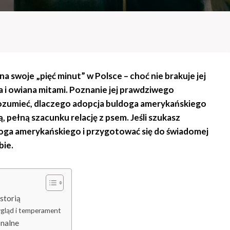
a swoje „pięć minut” w Polsce – choć nie brakuje jej
 i owiana mitami. Poznanie jej prawdziwego
 zrozumieć, dlaczego adopcja buldoga amerykańskiego
ą, pełną szacunku relację z psem. Jeśli szukasz
oga amerykańskiego i przygotować się do świadomej
bie.
storią
ygląd i temperament
onalne