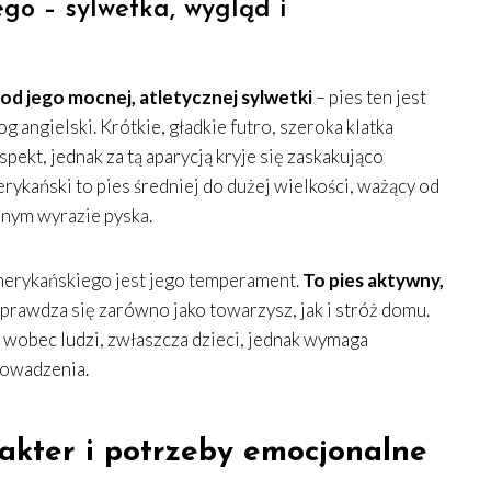
go – sylwetka, wygląd i
od jego mocnej, atletycznej sylwetki
– pies ten jest
g angielski. Krótkie, gładkie futro, szeroka klatka
pekt, jednak za tą aparycją kryje się zaskakująco
ykański to pies średniej do dużej wielkości, ważący od
nym wyrazie pyska.
erykańskiego jest jego temperament.
To pies aktywny,
prawdza się zarówno jako towarzysz, jak i stróż domu.
ią wobec ludzi, zwłaszcza dzieci, jednak wymaga
rowadzenia.
akter i potrzeby emocjonalne