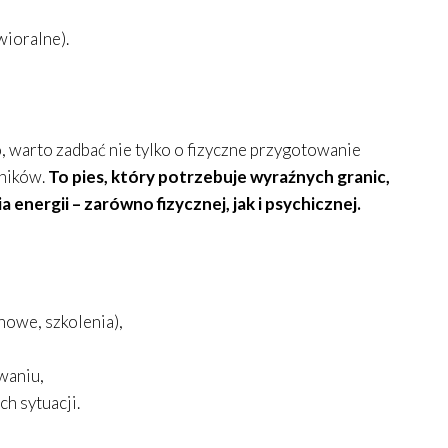
wioralne).
 warto zadbać nie tylko o fizyczne przygotowanie
wników.
To pies, który potrzebuje wyraźnych granic,
energii – zarówno fizycznej, jak i psychicznej.
owe, szkolenia),
waniu,
h sytuacji.