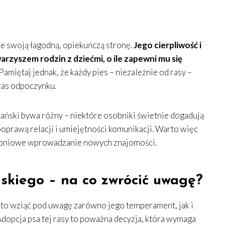
e swoją łagodną, opiekuńczą stronę.
Jego cierpliwość i
rzyszem rodzin z dziećmi, o ile zapewni mu się
Pamiętaj jednak, że każdy pies – niezależnie od rasy –
zas odpoczynku.
ański bywa różny – niektóre osobniki świetnie dogadują
oprawą relacji i umiejętności komunikacji. Warto więc
stopniowe wprowadzanie nowych znajomości.
kiego – na co zwrócić uwagę?
to wziąć pod uwagę zarówno jego temperament, jak i
dopcja psa tej rasy to poważna decyzja, która wymaga