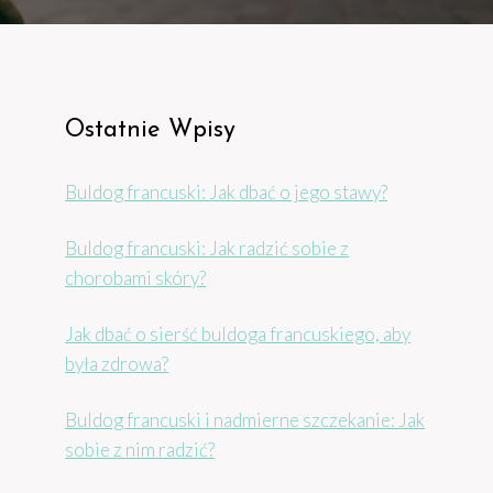
Ostatnie Wpisy
Buldog francuski: Jak dbać o jego stawy?
Buldog francuski: Jak radzić sobie z
chorobami skóry?
Jak dbać o sierść buldoga francuskiego, aby
była zdrowa?
Buldog francuski i nadmierne szczekanie: Jak
sobie z nim radzić?