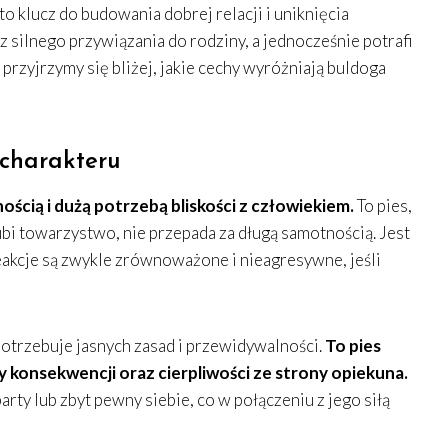
 klucz do budowania dobrej relacji i uniknięcia
z silnego przywiązania do rodziny, a jednocześnie potrafi
 przyjrzymy się bliżej, jakie cechy wyróżniają buldoga
 charakteru
ością i dużą potrzebą bliskości z człowiekiem.
To pies,
 lubi towarzystwo, nie przepada za długą samotnością. Jest
reakcje są zwykle zrównoważone i nieagresywne, jeśli
potrzebuje jasnych zasad i przewidywalności.
To pies
cy konsekwencji oraz cierpliwości ze strony opiekuna.
ty lub zbyt pewny siebie, co w połączeniu z jego siłą