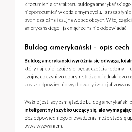
Zrozumienie charakteru buldoga amerykańskiego to
nieporozumień w codziennym życiu. Ta rasa słynie 
być niezależna i czujna wobec obcych. W tej części
amerykańskiego i jak mądrze na nie odpowiadać.
Buldog amerykański – opis cech
Buldog amerykański wyróżnia się odwagą, lojaln
który najlepiej czuje się, będąc częścią rodziny –
czujny, co czyni go dobrym stróżem, jednak jego 
został odpowiednio wychowany i zsocjalizowany.
Ważne jest, aby pamiętać, że buldog amerykański 
inteligentny i szybko uczący się, ale wymagają
Bez odpowiedniego prowadzenia może stać się upar
bywa wyzwaniem.