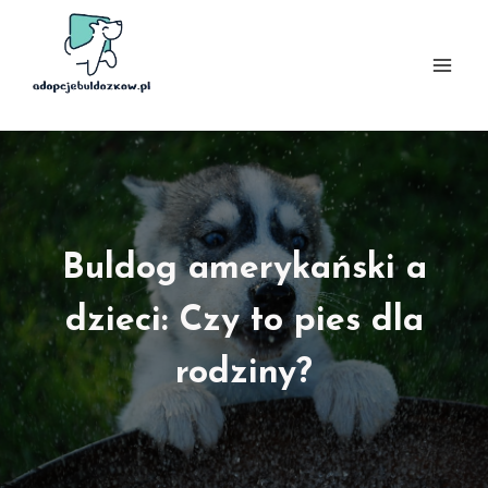
Przejdź
do
treści
Buldog amerykański a
dzieci: Czy to pies dla
rodziny?