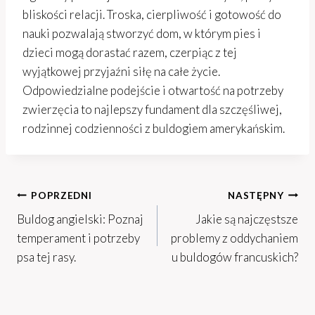
bliskości relacji. Troska, cierpliwość i gotowość do
nauki pozwalają stworzyć dom, w którym pies i
dzieci mogą dorastać razem, czerpiąc z tej
wyjątkowej przyjaźni siłę na całe życie.
Odpowiedzialne podejście i otwartość na potrzeby
zwierzęcia to najlepszy fundament dla szczęśliwej,
rodzinnej codzienności z buldogiem amerykańskim.
Nawigacja
POPRZEDNI
NASTĘPNY
Buldog angielski: Poznaj
Jakie są najczęstsze
wpisu
temperament i potrzeby
problemy z oddychaniem
psa tej rasy.
u buldogów francuskich?