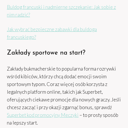
Buldog francuski i nadmierne szczekanie: Jak sobie z
nim radzić?
Jak wybrać bezpieczne zabawki dla buldoga
francuskiego?
Zakłady sportowe na start?
Zakłady bukmacherskie to popularna forma rozrywki
wśród kibiców, którzy chcą dodać emocji swoim
sportowym typom. Coraz więcej osób korzysta z
legalnych platform online, takich jak Superbet,
oferujących ciekawe promocje dla nowych graczy. Jeśli
chcesz zacząć i przy okazji zgarnąć bonus, sprawdź
Superbet kod promocyjny Meczyki
– to prosty sposób
na lepszy start.