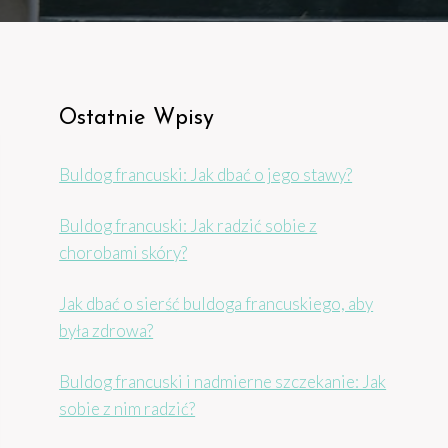
Ostatnie Wpisy
Buldog francuski: Jak dbać o jego stawy?
Buldog francuski: Jak radzić sobie z
chorobami skóry?
Jak dbać o sierść buldoga francuskiego, aby
była zdrowa?
Buldog francuski i nadmierne szczekanie: Jak
sobie z nim radzić?