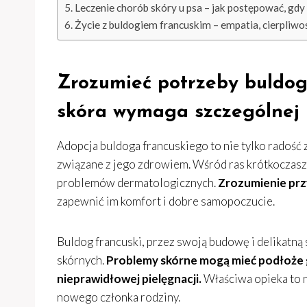
Leczenie chorób skóry u psa – jak postępować, gdy
Życie z buldogiem francuskim – empatia, cierpliwo
Zrozumieć potrzeby buldog
skóra wymaga szczególnej
Adopcja buldoga francuskiego to nie tylko radość
związane z jego zdrowiem. Wśród ras krótkoczasz
problemów dermatologicznych.
Zrozumienie prz
zapewnić im komfort i dobre samopoczucie.
Buldog francuski, przez swoją budowę i delikatną s
skórnych.
Problemy skórne mogą mieć podłoże 
nieprawidłowej pielęgnacji.
Właściwa opieka to n
nowego członka rodziny.