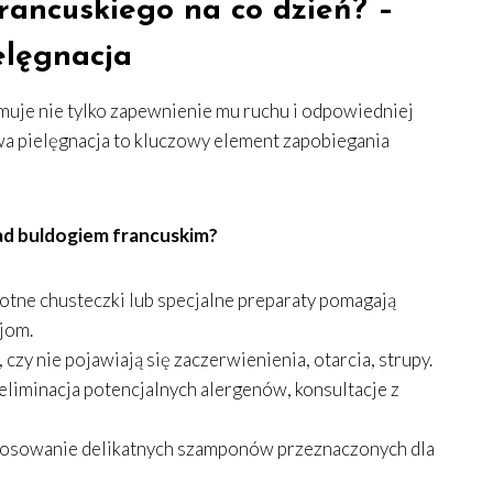
rancuskiego na co dzień? –
elęgnacja
uje nie tylko zapewnienie mu ruchu i odpowiedniej
łowa pielęgnacja to kluczowy element zapobiegania
ad buldogiem francuskim?
otne chusteczki lub specjalne preparaty pomagają
jom.
zy nie pojawiają się zaczerwienienia, otarcia, strupy.
eliminacja potencjalnych alergenów, konsultacje z
osowanie delikatnych szamponów przeznaczonych dla