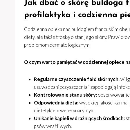
Jak dbać o skórę buldoga f
profilaktyka i codzienna pi
Codzienna opieka nad buldogiem francuskim obejm
diety, ale także troskę o stan jego skóry. Prawid
problemom dermatologicznym.
O czym warto pamiętać w codziennej opiece n
Regularne czyszczenie fałd skórnych:
wilg
usuwać zanieczyszczenia i zapobiegają infekc
Kontrolowanie stanu skóry:
obserwowanie, c
Odpowiednia dieta:
wysokiej jakości karma, 
dietetykiem weterynaryjnym.
Unikanie kąpieli w drażniących środkach:
st
psów wrażliwych.