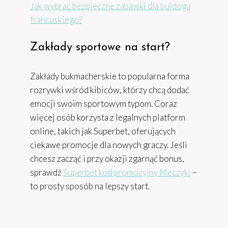
Jak wybrać bezpieczne zabawki dla buldoga
francuskiego?
Zakłady sportowe na start?
Zakłady bukmacherskie to popularna forma
rozrywki wśród kibiców, którzy chcą dodać
emocji swoim sportowym typom. Coraz
więcej osób korzysta z legalnych platform
online, takich jak Superbet, oferujących
ciekawe promocje dla nowych graczy. Jeśli
chcesz zacząć i przy okazji zgarnąć bonus,
sprawdź
Superbet kod promocyjny Meczyki
–
to prosty sposób na lepszy start.