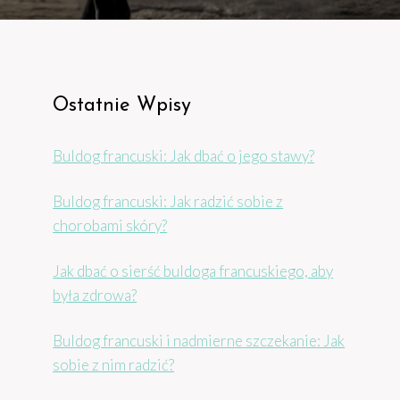
Ostatnie Wpisy
Buldog francuski: Jak dbać o jego stawy?
Buldog francuski: Jak radzić sobie z
chorobami skóry?
Jak dbać o sierść buldoga francuskiego, aby
była zdrowa?
Buldog francuski i nadmierne szczekanie: Jak
sobie z nim radzić?