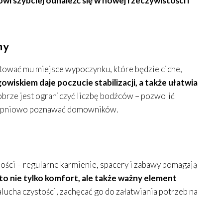
i szybciej odnaleźć się w nowej rzeczywistości i
ny
tować mu miejsce wypoczynku, które będzie ciche,
gowiskiem daje poczucie stabilizacji, a także ułatwia
brze jest ograniczyć liczbę bodźców – pozwolić
topniowo poznawać domowników.
ści – regularne karmienie, spacery i zabawy pomagają
o nie tylko komfort, ale także ważny element
lucha czystości, zachęcać go do załatwiania potrzeb na