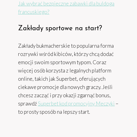
Jak wybrać bezpieczne zabawki dla buldoga
francuskiego?
Zakłady sportowe na start?
Zakłady bukmacherskie to popularna forma
rozrywki wśród kibiców, którzy chcą dodać
emocji swoim sportowym typom. Coraz
więcej osób korzysta z legalnych platform
online, takich jak Superbet, oferujących
ciekawe promocje dla nowych graczy. Jeśli
chcesz zacząć i przy okazji zgarnąć bonus,
sprawdź
Superbet kod promocyjny Meczyki
–
to prosty sposób na lepszy start.