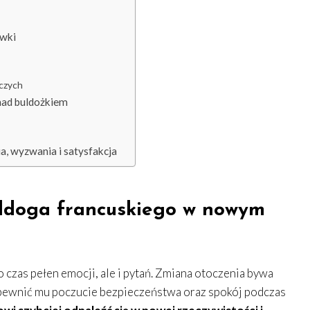
ówki
czych
 nad buldożkiem
, wyzwania i satysfakcja
uldoga francuskiego w nowym
 czas pełen emocji, ale i pytań. Zmiana otoczenia bywa
zapewnić mu poczucie bezpieczeństwa oraz spokój podczas