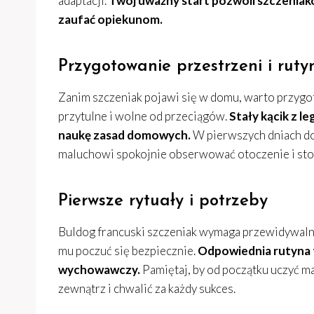
adaptacji.
Twój uważny start pozwoli szczeniakow
zaufać opiekunom.
Przygotowanie przestrzeni i ruty
Zanim szczeniak pojawi się w domu, warto przygo
przytulne i wolne od przeciągów.
Stały kącik z le
naukę zasad domowych.
W pierwszych dniach do
maluchowi spokojnie obserwować otoczenie i s
Pierwsze rytuały i potrzeby
Buldog francuski szczeniak wymaga przewidywalno
mu poczuć się bezpiecznie.
Odpowiednia rutyna t
wychowawczy.
Pamiętaj, by od początku uczyć ma
zewnątrz i chwalić za każdy sukces.