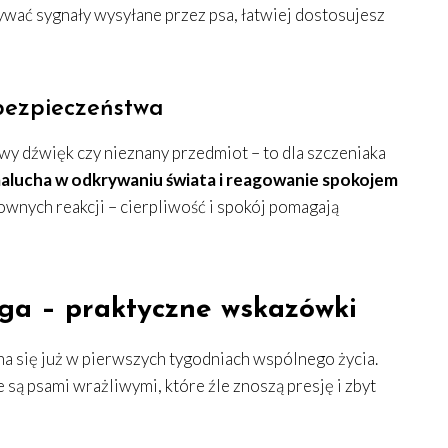
wać sygnały wysyłane przez psa, łatwiej dostosujesz
bezpieczeństwa
wy dźwięk czy nieznany przedmiot – to dla szczeniaka
malucha w odkrywaniu świata i reagowanie spokojem
ownych reakcji – cierpliwość i spokój pomagają
oga – praktyczne wskazówki
a się już w pierwszych tygodniach wspólnego życia.
 są psami wrażliwymi, które źle znoszą presję i zbyt