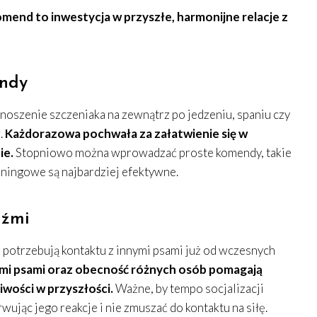
mend to inwestycja w przyszłe, harmonijne relacje z
endy
ynoszenie szczeniaka na zewnątrz po jedzeniu, spaniu czy
.
Każdorazowa pochwała za załatwienie się w
ie.
Stopniowo można wprowadzać proste komendy, takie
treningowe są najbardziej efektywne.
dźmi
, potrzebują kontaktu z innymi psami już od wczesnych
mi psami oraz obecność różnych osób pomagają
iwości w przyszłości.
Ważne, by tempo socjalizacji
jąc jego reakcje i nie zmuszać do kontaktu na siłę.