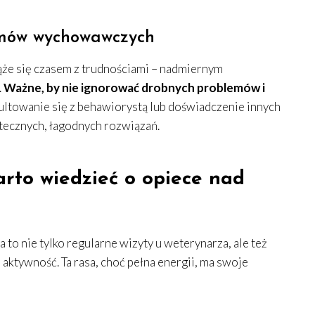
emów wychowawczych
że się czasem z trudnościami – nadmiernym
.
Ważne, by nie ignorować drobnych problemów i
ltowanie się z behawiorystą lub doświadczenie innych
ecznych, łagodnych rozwiązań.
arto wiedzieć o opiece nad
to nie tylko regularne wizyty u weterynarza, ale też
aktywność. Ta rasa, choć pełna energii, ma swoje