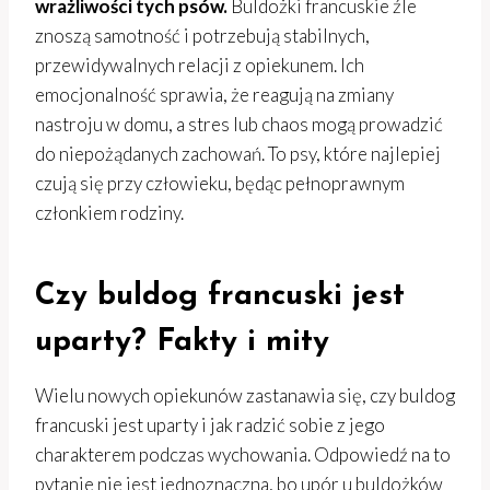
wrażliwości tych psów.
Buldożki francuskie źle
znoszą samotność i potrzebują stabilnych,
przewidywalnych relacji z opiekunem. Ich
emocjonalność sprawia, że reagują na zmiany
nastroju w domu, a stres lub chaos mogą prowadzić
do niepożądanych zachowań. To psy, które najlepiej
czują się przy człowieku, będąc pełnoprawnym
członkiem rodziny.
Czy buldog francuski jest
uparty? Fakty i mity
Wielu nowych opiekunów zastanawia się, czy buldog
francuski jest uparty i jak radzić sobie z jego
charakterem podczas wychowania. Odpowiedź na to
pytanie nie jest jednoznaczna, bo upór u buldożków