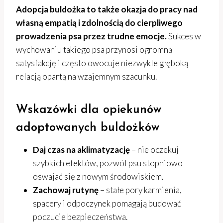
Adopcja buldożka to także okazja do pracy nad
własną empatią i zdolnością do cierpliwego
prowadzenia psa przez trudne emocje.
Sukces w
wychowaniu takiego psa przynosi ogromną
satysfakcję i często owocuje niezwykle głęboką
relacją opartą na wzajemnym szacunku.
Wskazówki dla opiekunów
adoptowanych buldożków
Daj czas na aklimatyzację
– nie oczekuj
szybkich efektów, pozwól psu stopniowo
oswajać się z nowym środowiskiem.
Zachowaj rutynę
– stałe pory karmienia,
spacery i odpoczynek pomagają budować
poczucie bezpieczeństwa.