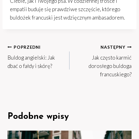
Ciebie, jak i Twojego psa. W codziennej trosce i
empatii buduje się prawdziwe szczęście, którego
buldożek francuski jest wdzięcznym ambasadorem.
Nawigacja
POPRZEDNI
NASTĘPNY
Buldog angielski: Jak
Jak często karmić
wpisu
dbać o fałdy i skórę?
dorosłego buldoga
francuskiego?
Podobne wpisy