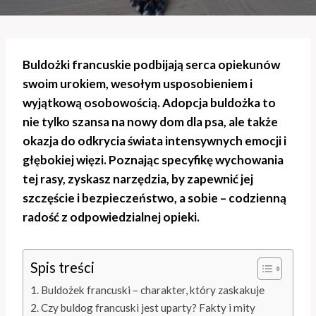
Buldożki francuskie podbijają serca opiekunów
swoim urokiem, wesołym usposobieniem i
wyjątkową osobowością. Adopcja buldożka to
nie tylko szansa na nowy dom dla psa, ale także
okazja do odkrycia świata intensywnych emocji i
głębokiej więzi. Poznając specyfikę wychowania
tej rasy, zyskasz narzędzia, by zapewnić jej
szczęście i bezpieczeństwo, a sobie – codzienną
radość z odpowiedzialnej opieki.
Spis treści
Buldożek francuski – charakter, który zaskakuje
Czy buldog francuski jest uparty? Fakty i mity