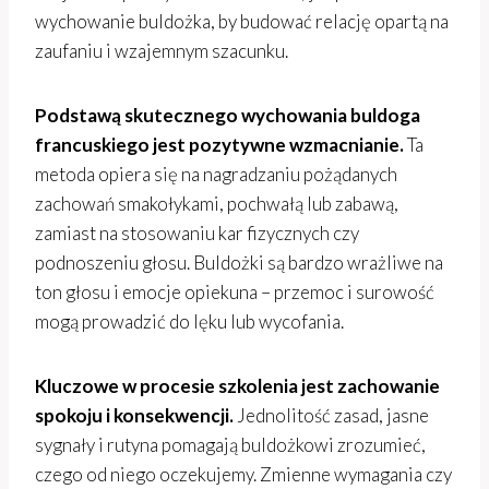
wychowanie buldożka, by budować relację opartą na
zaufaniu i wzajemnym szacunku.
Podstawą skutecznego wychowania buldoga
francuskiego jest pozytywne wzmacnianie.
Ta
metoda opiera się na nagradzaniu pożądanych
zachowań smakołykami, pochwałą lub zabawą,
zamiast na stosowaniu kar fizycznych czy
podnoszeniu głosu. Buldożki są bardzo wrażliwe na
ton głosu i emocje opiekuna – przemoc i surowość
mogą prowadzić do lęku lub wycofania.
Kluczowe w procesie szkolenia jest zachowanie
spokoju i konsekwencji.
Jednolitość zasad, jasne
sygnały i rutyna pomagają buldożkowi zrozumieć,
czego od niego oczekujemy. Zmienne wymagania czy