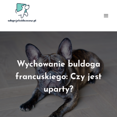
Przejdź
do
treści
Wychowanie buldoga
francuskiego: Czy jest
uparty?