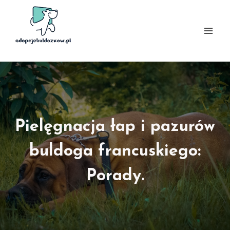
Przejdź
do
treści
Pielęgnacja łap i pazurów
buldoga francuskiego:
Porady.