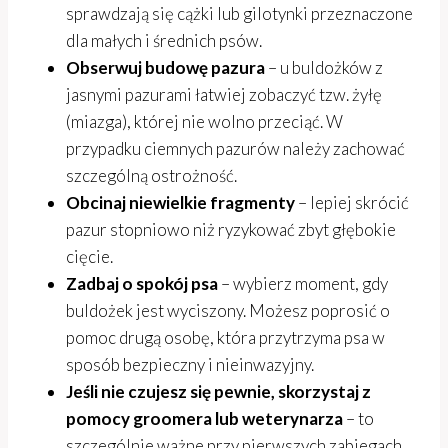
sprawdzają się cążki lub gilotynki przeznaczone
dla małych i średnich psów.
Obserwuj budowę pazura
– u buldożków z
jasnymi pazurami łatwiej zobaczyć tzw. żyłę
(miazga), której nie wolno przeciąć. W
przypadku ciemnych pazurów należy zachować
szczególną ostrożność.
Obcinaj niewielkie fragmenty
– lepiej skrócić
pazur stopniowo niż ryzykować zbyt głębokie
cięcie.
Zadbaj o spokój psa
– wybierz moment, gdy
buldożek jest wyciszony. Możesz poprosić o
pomoc drugą osobę, która przytrzyma psa w
sposób bezpieczny i nieinwazyjny.
Jeśli nie czujesz się pewnie, skorzystaj z
pomocy groomera lub weterynarza
– to
szczególnie ważne przy pierwszych zabiegach