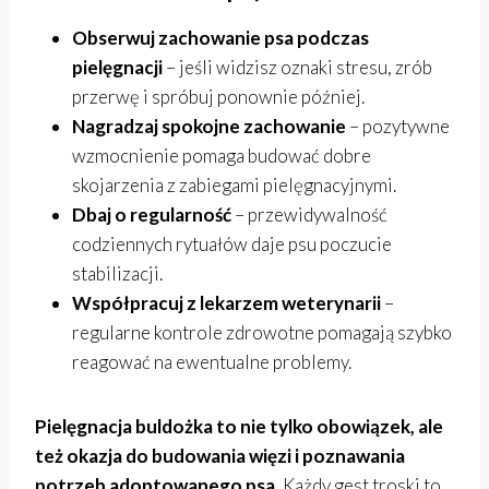
Obserwuj zachowanie psa podczas
pielęgnacji
– jeśli widzisz oznaki stresu, zrób
przerwę i spróbuj ponownie później.
Nagradzaj spokojne zachowanie
– pozytywne
wzmocnienie pomaga budować dobre
skojarzenia z zabiegami pielęgnacyjnymi.
Dbaj o regularność
– przewidywalność
codziennych rytuałów daje psu poczucie
stabilizacji.
Współpracuj z lekarzem weterynarii
–
regularne kontrole zdrowotne pomagają szybko
reagować na ewentualne problemy.
Pielęgnacja buldożka to nie tylko obowiązek, ale
też okazja do budowania więzi i poznawania
potrzeb adoptowanego psa.
Każdy gest troski to