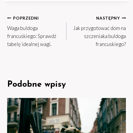
Nawigacja
POPRZEDNI
NASTĘPNY
Waga buldoga
Jak przygotować dom na
wpisu
francuskiego: Sprawdź
szczeniaka buldoga
tabelę idealnej wagi.
francuskiego?
Podobne wpisy