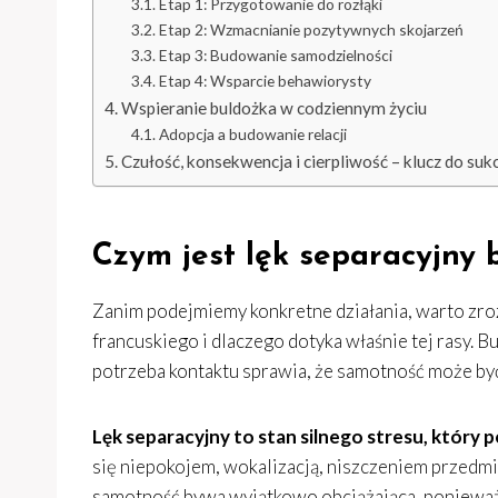
Etap 1: Przygotowanie do rozłąki
Etap 2: Wzmacnianie pozytywnych skojarzeń
Etap 3: Budowanie samodzielności
Etap 4: Wsparcie behawiorysty
Wspieranie buldożka w codziennym życiu
Adopcja a budowanie relacji
Czułość, konsekwencja i cierpliwość – klucz do suk
Czym jest lęk separacyjny 
Zanim podejmiemy konkretne działania, warto zroz
francuskiego i dlaczego dotyka właśnie tej rasy. Bu
potrzeba kontaktu sprawia, że samotność może by
Lęk separacyjny to stan silnego stresu, który p
się niepokojem, wokalizacją, niszczeniem przedmi
samotność bywa wyjątkowo obciążająca, ponieważ