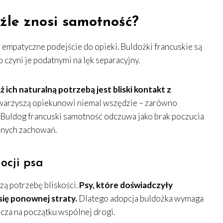
źle znosi samotność?
mpatyczne podejście do opieki. Buldożki francuskie są
 czyni je podatnymi na lęk separacyjny.
ż ich naturalną potrzebą jest bliski kontakt z
arzyszą opiekunowi niemal wszędzie – zarówno
 Buldog francuski samotność odczuwa jako brak poczucia
anych zachowań.
ocji psa
ą potrzebę bliskości.
Psy, które doświadczyły
się ponownej straty.
Dlatego adopcja buldożka wymaga
zcza na początku wspólnej drogi.