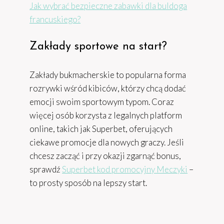
Jak wybrać bezpieczne zabawki dla buldoga
francuskiego?
Zakłady sportowe na start?
Zakłady bukmacherskie to popularna forma
rozrywki wśród kibiców, którzy chcą dodać
emocji swoim sportowym typom. Coraz
więcej osób korzysta z legalnych platform
online, takich jak Superbet, oferujących
ciekawe promocje dla nowych graczy. Jeśli
chcesz zacząć i przy okazji zgarnąć bonus,
sprawdź
Superbet kod promocyjny Meczyki
–
to prosty sposób na lepszy start.