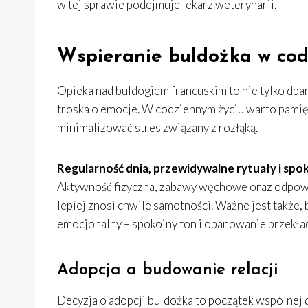
w tej sprawie podejmuje lekarz weterynarii.
Wspieranie buldożka w cod
Opieka nad buldogiem francuskim to nie tylko dban
troska o emocje. W codziennym życiu warto pamię
minimalizować stres związany z rozłąką.
Regularność dnia, przewidywalne rytuały i spo
Aktywność fizyczna, zabawy węchowe oraz odpowi
lepiej znosi chwile samotności. Ważne jest także, 
emocjonalny – spokojny ton i opanowanie przekła
Adopcja a budowanie relacji
Decyzja o adopcji buldożka to początek wspólnej 