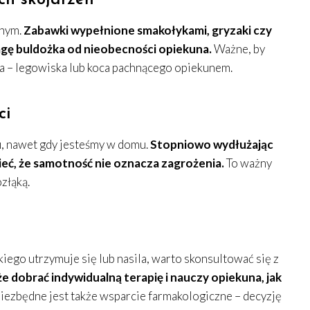
ch skojarzeń
mnym.
Zabawki wypełnione smakołykami, gryzaki czy
ę buldożka od nieobecności opiekuna.
Ważne, by
a – legowiska lub koca pachnącego opiekunem.
ci
, nawet gdy jesteśmy w domu.
Stopniowo wydłużając
ć, że samotność nie oznacza zagrożenia.
To ważny
złąką.
kiego utrzymuje się lub nasila, warto skonsultować się z
e dobrać indywidualną terapię i nauczy opiekuna, jak
ezbędne jest także wsparcie farmakologiczne – decyzję