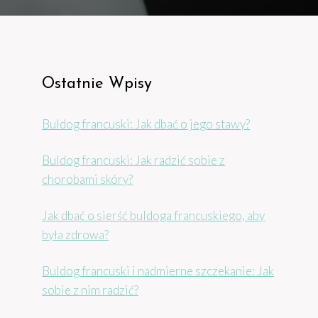
Ostatnie Wpisy
Buldog francuski: Jak dbać o jego stawy?
Buldog francuski: Jak radzić sobie z
chorobami skóry?
Jak dbać o sierść buldoga francuskiego, aby
była zdrowa?
Buldog francuski i nadmierne szczekanie: Jak
sobie z nim radzić?