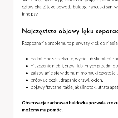
człowieka. Z tego powodu buldog francuski sam w
inne psy.
Najczęstsze objawy lęku separa
Rozpoznanie problemu to pierwszy krok do niesie
nadmierne szczekanie, wycie lub skomlenie p
niszczenie mebli, drzwi lub innych przedmio
załatwianie się w domu mimo nauki czystości,
próby ucieczki, drapanie drzwi, okien,
objawy fizyczne, takie jak ślinotok, utrata ape
Obserwacja zachowań buldożka pozwala zrozumi
możemy mu pomóc.