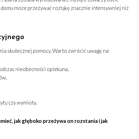
 domu może przeżywać rozłąkę znacznie intensywniej niż
cyjnego
nia skutecznej pomocy. Warto zwrócić uwagę na:
odczas nieobecności opiekuna,
tów,
tytu czy wymioty.
eć, jak głęboko przeżywa on rozstania i jak