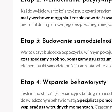
Etap 2: Wzmacnianie pozytywny
Każde wyjście warto kojarzyć psu z czymś przyje
maty węchowe mogą skutecznie odwrócić uwag
pies miał dostęp do swojego bezpiecznego miejsc
Etap 3: Budowanie samodzielnoś
Warto uczyć buldożka odpoczynku w innym pokoju
czas spędzany osobno, pomagamy psu zrozumie
element nauki samodzielności i radzenia sobie z ro
Etap 4: Wsparcie behawiorysty
Jeśli mimo starań lęk separacyjny buldoga francus
doświadczonym behawiorystą.
Specjalista pomoż
wspierać psa w trudnych momentach.
Czasem ni