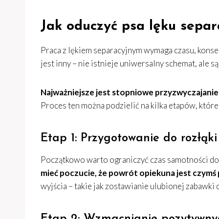
Jak oduczyć psa lęku separ
Praca z lękiem separacyjnym wymaga czasu, konse
jest inny – nie istnieje uniwersalny schemat, ale
Najważniejsze jest stopniowe przyzwyczajanie 
Proces ten można podzielić na kilka etapów, które
Etap 1: Przygotowanie do rozłąki
Początkowo warto ograniczyć czas samotności do 
mieć poczucie, że powrót opiekuna jest czym
wyjścia – takie jak zostawianie ulubionej zabawki 