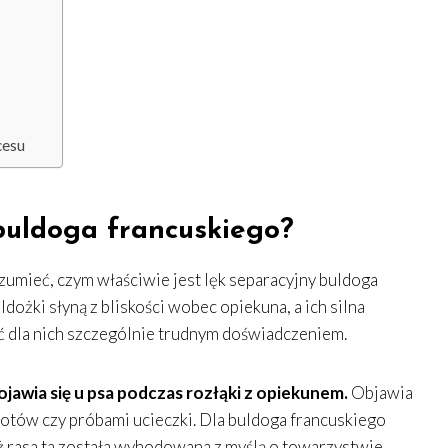
cesu
buldoga francuskiego?
umieć, czym właściwie jest lęk separacyjny buldoga
ldożki słyną z bliskości wobec opiekuna, a ich silna
ć dla nich szczególnie trudnym doświadczeniem.
ojawia się u psa podczas rozłąki z opiekunem.
Objawia
otów czy próbami ucieczki. Dla buldoga francuskiego
 rasa ta została wyhodowana z myślą o towarzystwie