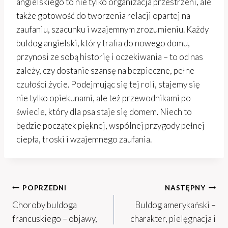
angielskiego to nie tylko organizacja przestrzeni, ale
także gotowość do tworzenia relacji opartej na
zaufaniu, szacunku i wzajemnym zrozumieniu. Każdy
buldog angielski, który trafia do nowego domu,
przynosi ze sobą historię i oczekiwania – to od nas
zależy, czy dostanie szansę na bezpieczne, pełne
czułości życie. Podejmując się tej roli, stajemy się
nie tylko opiekunami, ale też przewodnikami po
świecie, który dla psa staje się domem. Niech to
będzie początek pięknej, wspólnej przygody pełnej
ciepła, troski i wzajemnego zaufania.
Nawigacja
POPRZEDNI
NASTĘPNY
Choroby buldoga
Buldog amerykański –
wpisu
francuskiego – objawy,
charakter, pielęgnacja i