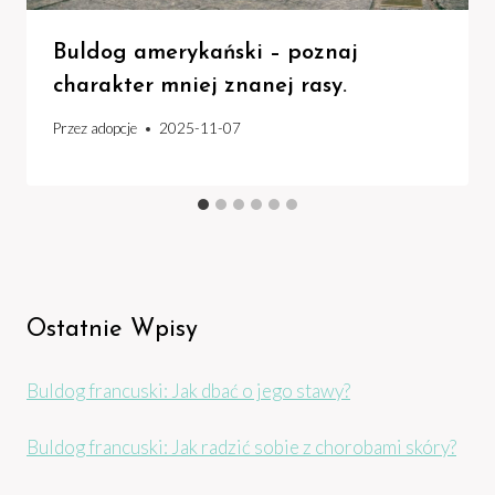
Buldog amerykański – poznaj
charakter mniej znanej rasy.
Przez
adopcje
2025-11-07
Ostatnie Wpisy
Buldog francuski: Jak dbać o jego stawy?
Buldog francuski: Jak radzić sobie z chorobami skóry?