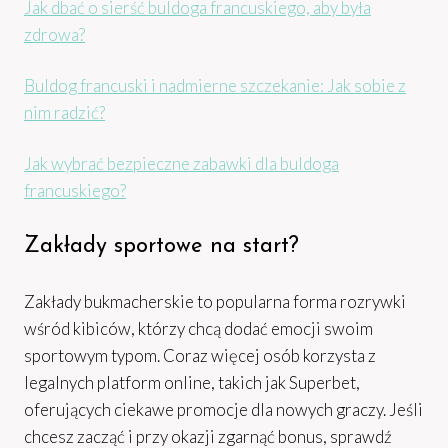
Jak dbać o sierść buldoga francuskiego, aby była
zdrowa?
Buldog francuski i nadmierne szczekanie: Jak sobie z
nim radzić?
Jak wybrać bezpieczne zabawki dla buldoga
francuskiego?
Zakłady sportowe na start?
Zakłady bukmacherskie to popularna forma rozrywki
wśród kibiców, którzy chcą dodać emocji swoim
sportowym typom. Coraz więcej osób korzysta z
legalnych platform online, takich jak Superbet,
oferujących ciekawe promocje dla nowych graczy. Jeśli
chcesz zacząć i przy okazji zgarnąć bonus, sprawdź