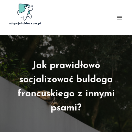
Przejdź
do
treści
Jak prawidłowo
socjalizować buldoga
francuskiego z innymi
psami?