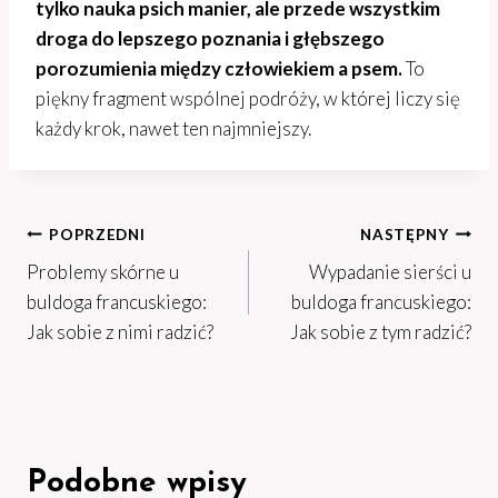
tylko nauka psich manier, ale przede wszystkim
droga do lepszego poznania i głębszego
porozumienia między człowiekiem a psem.
To
piękny fragment wspólnej podróży, w której liczy się
każdy krok, nawet ten najmniejszy.
Nawigacja
POPRZEDNI
NASTĘPNY
Problemy skórne u
Wypadanie sierści u
wpisu
buldoga francuskiego:
buldoga francuskiego:
Jak sobie z nimi radzić?
Jak sobie z tym radzić?
Podobne wpisy