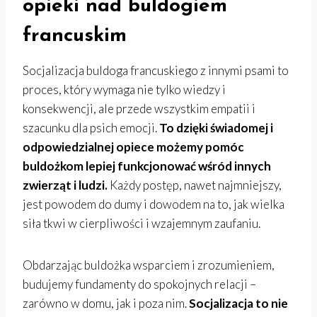
opieki nad buldogiem
francuskim
Socjalizacja buldoga francuskiego z innymi psami to
proces, który wymaga nie tylko wiedzy i
konsekwencji, ale przede wszystkim empatii i
szacunku dla psich emocji.
To dzięki świadomej i
odpowiedzialnej opiece możemy pomóc
buldożkom lepiej funkcjonować wśród innych
zwierząt i ludzi.
Każdy postęp, nawet najmniejszy,
jest powodem do dumy i dowodem na to, jak wielka
siła tkwi w cierpliwości i wzajemnym zaufaniu.
Obdarzając buldożka wsparciem i zrozumieniem,
budujemy fundamenty do spokojnych relacji –
zarówno w domu, jak i poza nim.
Socjalizacja to nie