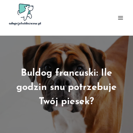
Przejdź
do
treści
Buldog francuski: Ile
godzin snu potrzebuje
Twój piesek?