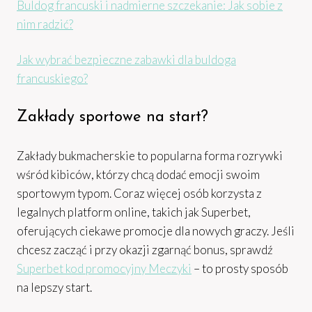
Buldog francuski i nadmierne szczekanie: Jak sobie z
nim radzić?
Jak wybrać bezpieczne zabawki dla buldoga
francuskiego?
Zakłady sportowe na start?
Zakłady bukmacherskie to popularna forma rozrywki
wśród kibiców, którzy chcą dodać emocji swoim
sportowym typom. Coraz więcej osób korzysta z
legalnych platform online, takich jak Superbet,
oferujących ciekawe promocje dla nowych graczy. Jeśli
chcesz zacząć i przy okazji zgarnąć bonus, sprawdź
Superbet kod promocyjny Meczyki
– to prosty sposób
na lepszy start.