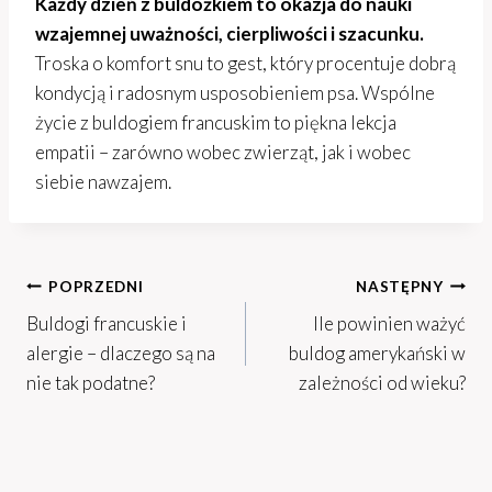
Każdy dzień z buldożkiem to okazja do nauki
wzajemnej uważności, cierpliwości i szacunku.
Troska o komfort snu to gest, który procentuje dobrą
kondycją i radosnym usposobieniem psa. Wspólne
życie z buldogiem francuskim to piękna lekcja
empatii – zarówno wobec zwierząt, jak i wobec
siebie nawzajem.
Nawigacja
POPRZEDNI
NASTĘPNY
Buldogi francuskie i
Ile powinien ważyć
wpisu
alergie – dlaczego są na
buldog amerykański w
nie tak podatne?
zależności od wieku?