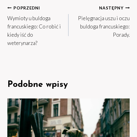
Nawigacja
POPRZEDNI
NASTĘPNY
Wymioty u buldoga
Pielęgnacja uszu i oczu
wpisu
francuskiego: Co robić i
buldoga francuskiego:
kiedy iść do
Porady.
weterynarza?
Podobne wpisy