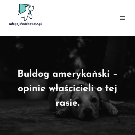
Przejdź
do
treści
Buldog amerykański –
opinie właścicieli o tej
rasie.