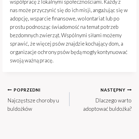
współpracę z lokalnymi społecznościami. Każdy z
nas może przyczynić się do ich misji, angażując się w
adopcję, wsparcie finansowe, wolontariat lub po
prostu podnosząc świadomość na temat potrzeb
bezdomnych zwierząt. Wspólnymi siłami możemy
sprawić, że więcej psów znajdzie kochający dom, a
organizacje ochrony psów będą mogły kontynuować
swoją ważną pracę.
Nawigacja
POPRZEDNI
NASTĘPNY
Najczęstsze choroby u
Dlaczego warto
wpisu
buldożków
adoptować buldożka?