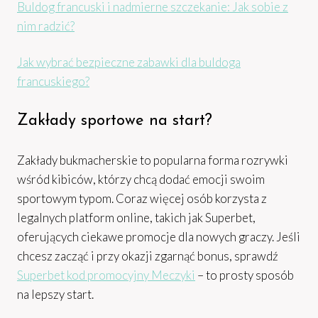
Buldog francuski i nadmierne szczekanie: Jak sobie z
nim radzić?
Jak wybrać bezpieczne zabawki dla buldoga
francuskiego?
Zakłady sportowe na start?
Zakłady bukmacherskie to popularna forma rozrywki
wśród kibiców, którzy chcą dodać emocji swoim
sportowym typom. Coraz więcej osób korzysta z
legalnych platform online, takich jak Superbet,
oferujących ciekawe promocje dla nowych graczy. Jeśli
chcesz zacząć i przy okazji zgarnąć bonus, sprawdź
Superbet kod promocyjny Meczyki
– to prosty sposób
na lepszy start.