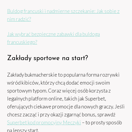
Buldog francuski i nadmierne szczekanie: Jak sobie z
nim radzić?
Jak wybrać bezpieczne zabawki dla buldoga
francuskiego?
Zakłady sportowe na start?
Zakłady bukmacherskie to popularna forma rozrywki
wśród kibiców, którzy chcą dodać emocji swoim
sportowym typom. Coraz więcej osób korzysta z
legalnych platform online, takich jak Superbet,
oferujących ciekawe promocje dla nowych graczy. Jeśli
chcesz zacząć i przy okazji zgarnąć bonus, sprawdź
Superbet kod promocyjny Meczyki
– to prosty sposób
na lepszy start.