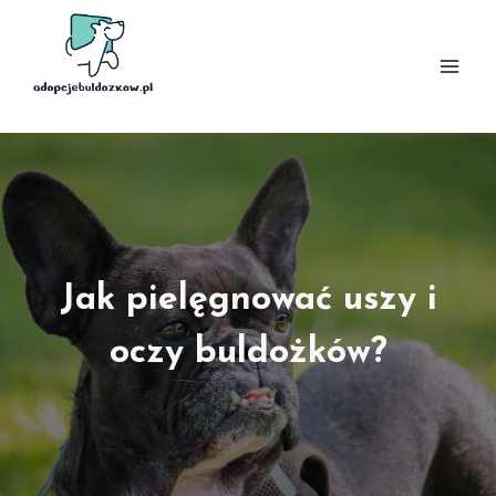
Przejdź
do
treści
Jak pielęgnować uszy i
oczy buldożków?