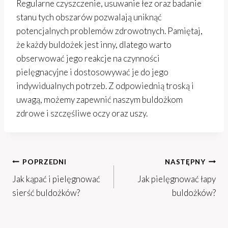
Regularne czyszczenie, usuwanie łez oraz badanie
stanu tych obszarów pozwalają uniknąć
potencjalnych problemów zdrowotnych. Pamiętaj,
że każdy buldożek jest inny, dlatego warto
obserwować jego reakcje na czynności
pielęgnacyjne i dostosowywać je do jego
indywidualnych potrzeb. Z odpowiednią troską i
uwagą, możemy zapewnić naszym buldożkom
zdrowe i szczęśliwe oczy oraz uszy.
Nawigacja
POPRZEDNI
NASTĘPNY
Jak kąpać i pielęgnować
Jak pielęgnować łapy
wpisu
sierść buldożków?
buldożków?