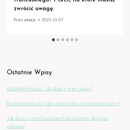
zwrócić uwagę.
Przez
adopcje
2025-11-07
Ostatnie Wpisy
Buldog francuski: Jak dbać o jego stawy?
Buldog francuski: Jak radzić sobie z chorobami skóry?
Jak dbać o sierść buldoga francuskiego, aby była
zdrowa?