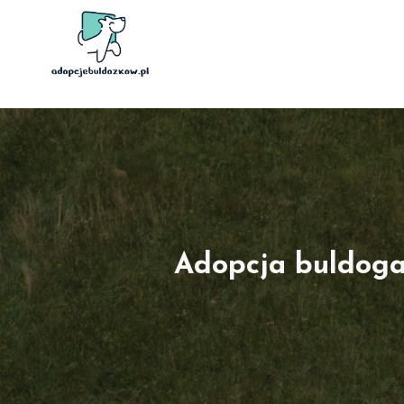
Przejdź
do
treści
Adopcja buldoga 