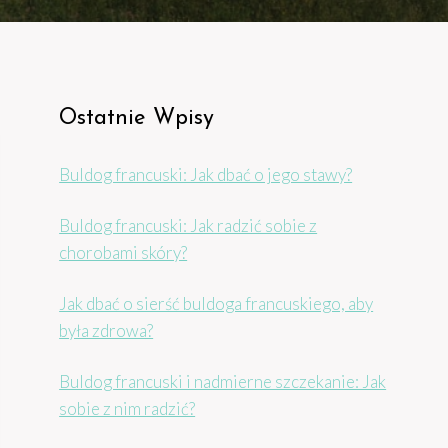
Ostatnie Wpisy
Buldog francuski: Jak dbać o jego stawy?
Buldog francuski: Jak radzić sobie z
chorobami skóry?
Jak dbać o sierść buldoga francuskiego, aby
była zdrowa?
Buldog francuski i nadmierne szczekanie: Jak
sobie z nim radzić?