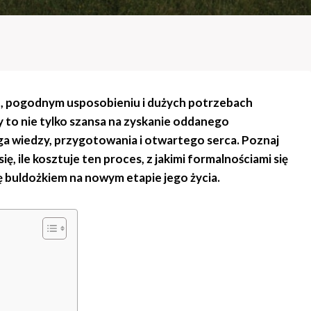
u, pogodnym usposobieniu i dużych potrzebach
y to nie tylko szansa na zyskanie oddanego
ga wiedzy, przygotowania i otwartego serca. Poznaj
ę, ile kosztuje ten proces, z jakimi formalnościami się
ę buldożkiem na nowym etapie jego życia.