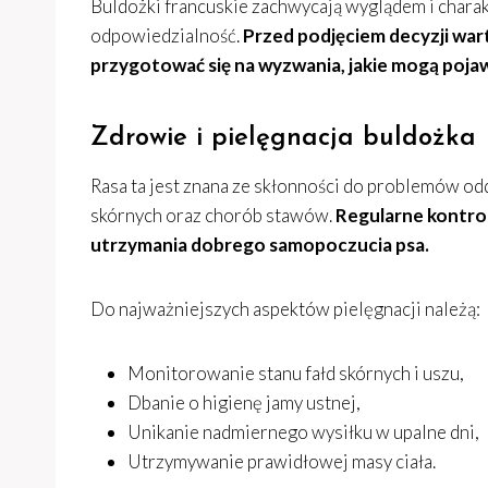
Buldożki francuskie zachwycają wyglądem i charakte
odpowiedzialność.
Przed podjęciem decyzji wart
przygotować się na wyzwania, jakie mogą pojaw
Zdrowie i pielęgnacja buldożka
Rasa ta jest znana ze skłonności do problemów odd
skórnych oraz chorób stawów.
Regularne kontrol
utrzymania dobrego samopoczucia psa.
Do najważniejszych aspektów pielęgnacji należą:
Monitorowanie stanu fałd skórnych i uszu,
Dbanie o higienę jamy ustnej,
Unikanie nadmiernego wysiłku w upalne dni,
Utrzymywanie prawidłowej masy ciała.