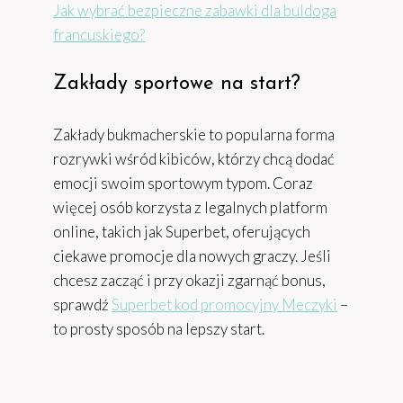
Jak wybrać bezpieczne zabawki dla buldoga
francuskiego?
Zakłady sportowe na start?
Zakłady bukmacherskie to popularna forma
rozrywki wśród kibiców, którzy chcą dodać
emocji swoim sportowym typom. Coraz
więcej osób korzysta z legalnych platform
online, takich jak Superbet, oferujących
ciekawe promocje dla nowych graczy. Jeśli
chcesz zacząć i przy okazji zgarnąć bonus,
sprawdź
Superbet kod promocyjny Meczyki
–
to prosty sposób na lepszy start.