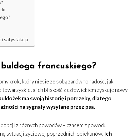
y?
tki
iego?
 i satysfakcja
 buldoga francuskiego?
my krok, który niesie ze sobą zarówno radość, jak i
 towarzyskie, a ich bliskość z człowiekiem zyskuje nowy
buldożek ma swoją historię i potrzeby, dlatego
ażności na sygnały wysyłane przez psa.
o adopcji z różnych powodów – czasem z powodu
ę sytuacji życiowej poprzednich opiekunów.
Ich