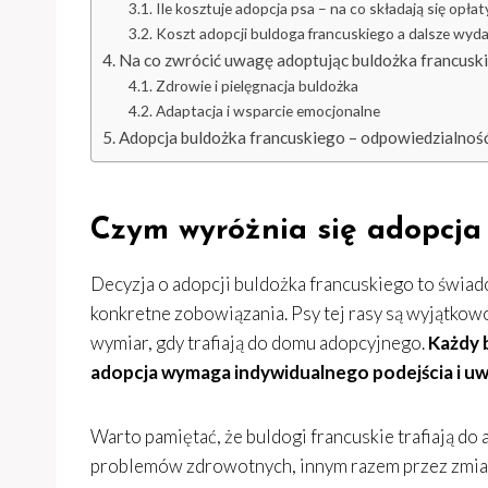
Ile kosztuje adopcja psa – na co składają się opłat
Koszt adopcji buldoga francuskiego a dalsze wyda
Na co zwrócić uwagę adoptując buldożka francusk
Zdrowie i pielęgnacja buldożka
Adaptacja i wsparcie emocjonalne
Adopcja buldożka francuskiego – odpowiedzialność
Czym wyróżnia się adopcja
Decyzja o adopcji buldożka francuskiego to świado
konkretne zobowiązania. Psy tej rasy są wyjątkowo
wymiar, gdy trafiają do domu adopcyjnego.
Każdy 
adopcja wymaga indywidualnego podejścia i uw
Warto pamiętać, że buldogi francuskie trafiają d
problemów zdrowotnych, innym razem przez zmian